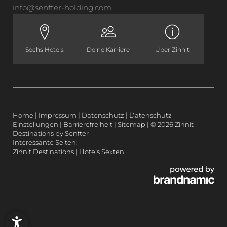
info@
senfter-holding.
com
Sechs Hotels
Deine Karriere
Über Zinnit
Home
|
Impressum
|
Datenschutz
|
Datenschutz-
Einstellungen
|
Barrierefreiheit
|
Sitemap
|
© 2026 Zinnit
Destinations by Senfter
Interessante Seiten:
Zinnit Destinations
|
Hotels Sexten
PURPOSE MIT POWER
ALLTAGSAUSZEITEN
DIE ZINNIT DNA