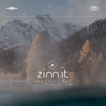
DE
IT
EN
HOME
SECHS HOTELS
DEINE KARRIERE
ÜBER ZINNIT