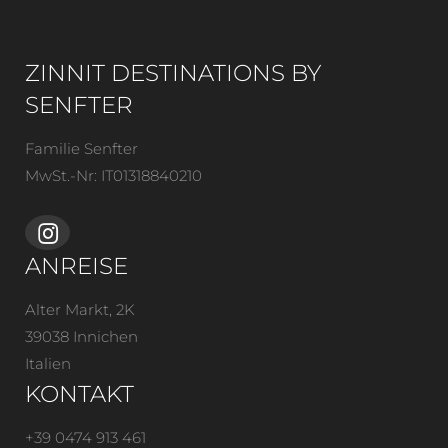
ZINNIT DESTINATIONS BY
SENFTER
Familie Senfter
MwSt.-Nr: IT01318840210
ANREISE
Alter Markt, 2K
39038 Innichen
Italien
KONTAKT
+39 0474 913 461