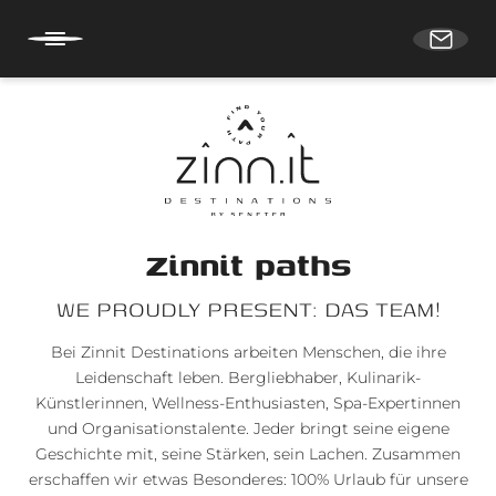
DE
IT
EN
HOME
Zinnit paths
SECHS HOTELS
WE PROUDLY PRESENT: DAS TEAM!
Bei Zinnit Destinations arbeiten Menschen, die ihre
DEINE KARRIERE
Leidenschaft leben. Bergliebhaber, Kulinarik-
Künstlerinnen, Wellness-Enthusiasten, Spa-Expertinnen
Das Zinnit Team
und Organisationstalente. Jeder bringt seine eigene
Geschichte mit, seine Stärken, sein Lachen. Zusammen
erschaffen wir etwas Besonderes: 100% Urlaub für unsere
ÜBER ZINNIT