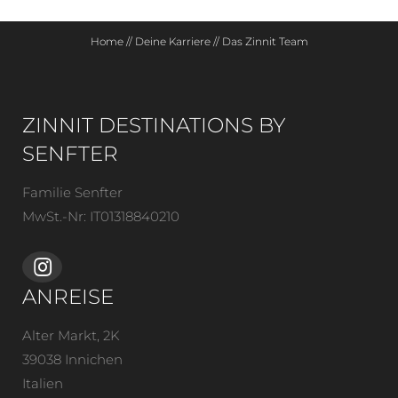
Home
//
Deine Karriere
//
Das Zinnit Team
ZINNIT DESTINATIONS BY
SENFTER
Familie Senfter
MwSt.-Nr: IT01318840210
ANREISE
Alter Markt, 2K
39038 Innichen
Italien