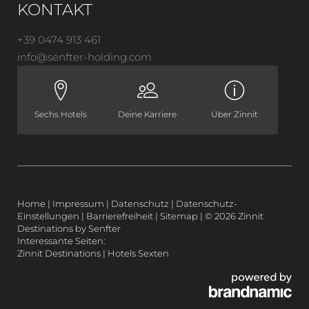
KONTAKT
+39 0474 913 461
info@
senfter-holding.
com
Sechs Hotels
Deine Karriere
Über Zinnit
Home
|
Impressum
|
Datenschutz
|
Datenschutz-
Einstellungen
|
Barrierefreiheit
|
Sitemap
|
© 2026 Zinnit
Destinations by Senfter
Interessante Seiten:
Zinnit Destinations
|
Hotels Sexten
PURPOSE MIT POWER
ALLTAGSAUSZEITEN