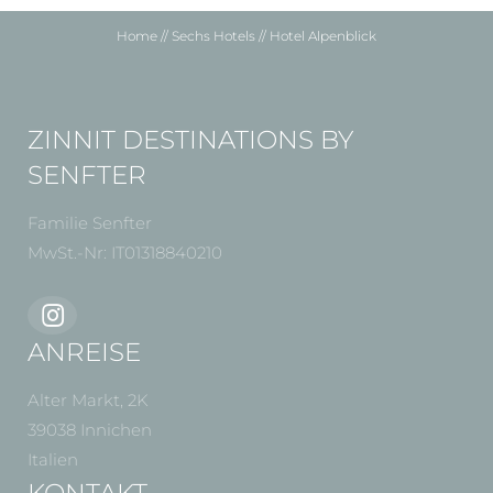
Home
//
Sechs Hotels
//
Hotel Alpenblick
ZINNIT DESTINATIONS BY
SENFTER
Familie Senfter
MwSt.-Nr: IT01318840210
ANREISE
Alter Markt, 2K
39038 Innichen
Italien
KONTAKT