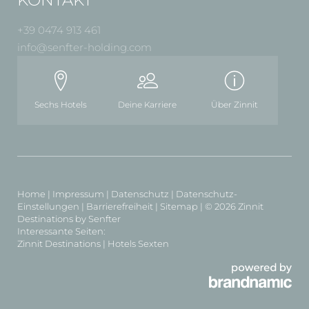
+39 0474 913 461
info@
senfter-holding.
com
Sechs Hotels
Deine Karriere
Über Zinnit
Home
|
Impressum
|
Datenschutz
|
Datenschutz-
Einstellungen
|
Barrierefreiheit
|
Sitemap
|
© 2026 Zinnit
Destinations by Senfter
Interessante Seiten:
Zinnit Destinations
|
Hotels Sexten
PURPOSE MIT POWER
ALLTAGSAUSZEITEN