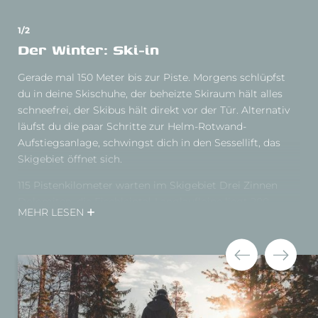
1/2
Der Winter: Ski-in
Gerade mal 150 Meter bis zur Piste. Morgens schlüpfst
du in deine Skischuhe, der beheizte Skiraum hält alles
schneefrei, der Skibus hält direkt vor der Tür. Alternativ
läufst du die paar Schritte zur Helm-Rotwand-
Aufstiegsanlage, schwingst dich in den Sessellift, das
Skigebiet öffnet sich.
115 Pistenkilometer warten im Skigebiet Drei Zinnen
Dolomiten, die Fischleintal-Langlaufloipe liegt 200
MEHR LESEN
Meter entfernt, 200 Kilometer gespurte Loipen ziehen
sich durchs Hochpustertal.
Abends kehrst du direkt ins Wellness-Bergdörfl ein, die
Muskeln entspannen in der Sauna, das Gourmetmenü
belohnt den Tag.