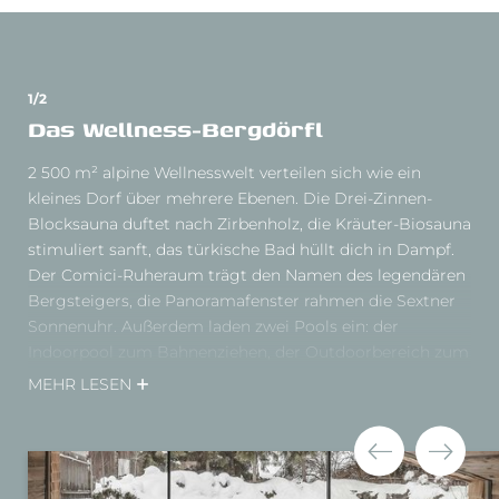
Suiten, ausgestattet mit Naturholz, Naturstein,
Holzboden. Und unendliche Bergmöglichkeiten.
1/2
Das Wellness-Bergdörfl
2 500 m² alpine Wellnesswelt verteilen sich wie ein
kleines Dorf über mehrere Ebenen. Die Drei-Zinnen-
Blocksauna duftet nach Zirbenholz, die Kräuter-Biosauna
stimuliert sanft, das türkische Bad hüllt dich in Dampf.
Der Comici-Ruheraum trägt den Namen des legendären
Bergsteigers, die Panoramafenster rahmen die Sextner
Sonnenuhr. Außerdem laden zwei Pools ein: der
Indoorpool zum Bahnenziehen, der Outdoorbereich zum
Einfach-mal-treiben-Lassen. Der Wellnessgarten öffnet
MEHR LESEN
sich im Sommer, Liegestühle stehen zwischen Blumen,
die Berge bilden die Kulisse.
Massagen verwenden alpine Kräuterauszüge,
Beautyanwendungen setzen auf regionale Produkte. Die