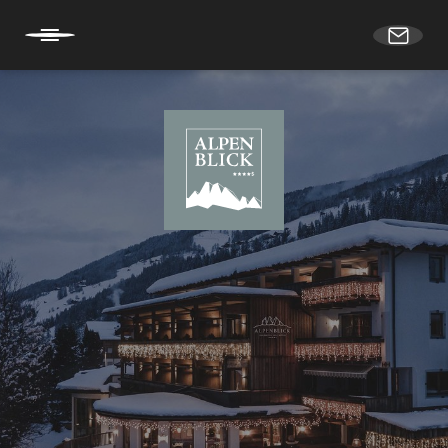
DE
IT
EN
HOME
SECHS HOTELS
Bad Moos Aqua Spa Resort
Hotel Alpenblick
Zin Senfter Residence Hotel
Hotel Brandl