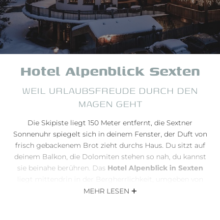
Zin Park Residence
Hotel Sextner Hof
DEINE KARRIERE
Hotel Alpenblick Sexten
ÜBER ZINNIT
WEIL URLAUBSFREUDE DURCH DEN
MAGEN GEHT
Die Skipiste liegt 150 Meter entfernt, die Sextner
Sonnenuhr spiegelt sich in deinem Fenster, der Duft von
frisch gebackenem Brot zieht durchs Haus. Du sitzt auf
deinem Balkon, die Dolomiten stehen so nah, du kannst
sie beinahe berühren. Das
Hotel Alpenblick in Sexten
liegt mittendrin in der Bergherrlichkeit, umgeben von
Helm, Rotwand und Zwölfer. Das Wichtigste: Hier geht
MEHR LESEN
es um alpinen Genuss, die Dolomiten und herzliche
Gastfreundschaft. Auf dich warten 42 Zimmer und