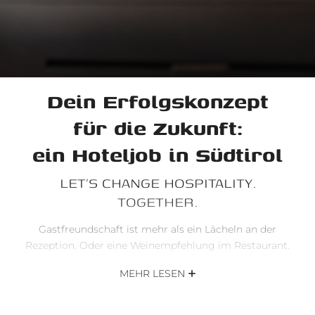
Dein Erfolgskonzept
für die Zukunft:
ein Hoteljob in Südtirol
LET’S CHANGE HOSPITALITY.
TOGETHER.
Gastfreundschaft ist mehr als ein Lächeln an der
Rezeption. Oder eine Weinempfehlung im Restaurant.
Sie ist eine Einstellung.
MEHR LESEN
Und wir laden dich ein, sie mit uns neu zu definieren.