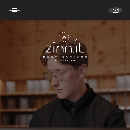
DE
IT
EN
HOME
SECHS HOTELS
DEINE KARRIERE
ÜBER ZINNIT