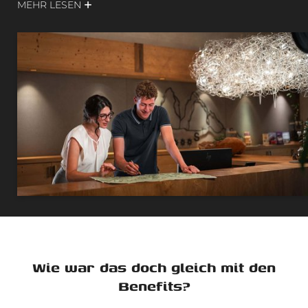
MEHR LESEN
🤝 Wir stehen ein für
Respekt
und
Handschlagqualität
.
🚀
Mut
und
Vision
: Wir wollen wachsen, Neues
ausprobieren und anders sein.
Find your path.
Wie war das doch gleich mit den
Benefits?