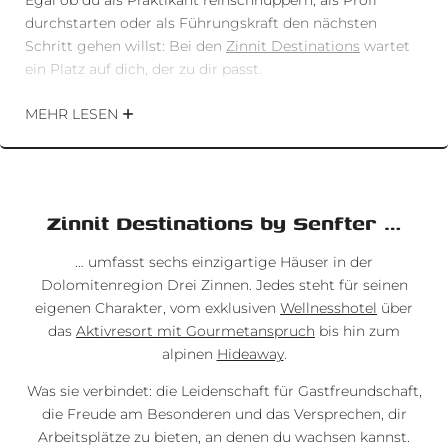
durchstarten oder als Führungskraft den nächsten
Schritt gehen willst: Bei den
Zinnit Destinations
wartet
ein Platz auf dich, der zu dir passt.
Hier kannst du:
MEHR LESEN
Menschen begeistern,
deine Talente einbringen,
Neues lernen und dich weiterentwickeln,
Teil von sechs einzigartigen Betrieben im Herzen der
Zinnit Destinations by Senfter …
Dolomiten werden.
… umfasst sechs einzigartige Häuser in der
Klick dich durch unsere offenen Jobs, such dir deinen
Dolomitenregion Drei Zinnen. Jedes steht für seinen
Lieblingsplatz aus – und bewirb dich mit einem Lächeln.
eigenen Charakter, vom exklusiven
Wellnesshotel
über
das
Aktivresort mit Gourmetanspruch
bis hin zum
Denn Karriere darf auch Spaß machen.
alpinen
Hideaway
.
Was sie verbindet: die Leidenschaft für Gastfreundschaft,
die Freude am Besonderen und das Versprechen, dir
Arbeitsplätze zu bieten, an denen du wachsen kannst.