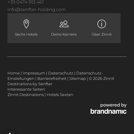
+39 0474 913 461
info@
senfter-holding.
com
Sechs Hotels
Deine Karriere
Über Zinnit
Home
|
Impressum
|
Datenschutz
|
Datenschutz-
Einstellungen
|
Barrierefreiheit
|
Sitemap
|
© 2026 Zinnit
Destinations by Senfter
Interessante Seiten:
Zinnit Destinations
|
Hotels Sexten
PURPOSE MIT POWER
ALLTAGSAUSZEITEN
DIE ZINNIT DNA